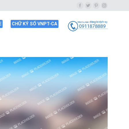
Facebook
Twitter
Pinterest
Instagram
E
CHỮ KÝ SỐ VNPT-CA