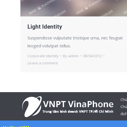
Light Identity
Suspendisse vulputate tristique urna, nec feugiat
leoged volutpat tellus.
Corporate Identity
By
admin
08/04/2012
Leave a comment
Chú
Chú
dịch