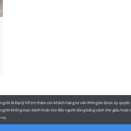
ng tôi là Đại lý hỗ trợ chăm sóc khách hàng tư vấn thông tin được ủy quyề
ng tôi không mạo danh hoặc lừa đảo người dùng bằng cách che giấu hoặc c
 vụ.