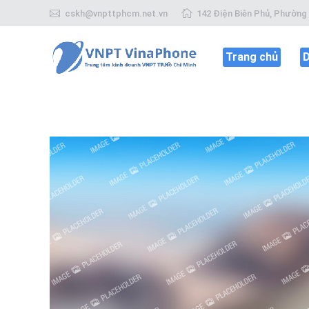
cskh@vnpttphcm.net.vn
142 Điện Biên Phủ, Phường 
Trang chủ
D