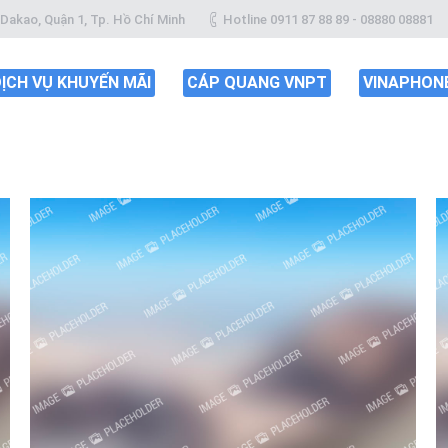
Dakao, Quận 1, Tp. Hồ Chí Minh
Hotline
0911 87 88 89
-
08880 08881
ỊCH VỤ KHUYẾN MÃI
CÁP QUANG VNPT
VINAPHON